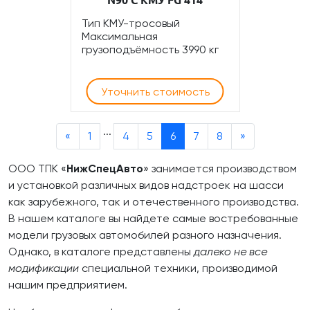
N90 С КМУ FG 414
Тип КМУ-тросовый
Максимальная
грузоподъёмность 3990 кг
Уточнить стоимость
...
«
1
4
5
6
7
8
»
ООО ТПК «
НижСпецАвто
» занимается производством
и установкой различных видов надстроек на шасси
как зарубежного, так и отечественного производства.
В нашем каталоге вы найдете самые востребованные
модели грузовых автомобилей разного назначения.
Однако, в каталоге представлены
далеко не все
модификации
специальной техники, производимой
нашим предприятием.