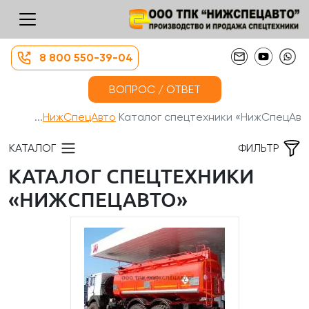
8 800 550-39-04
ВОПРОС / ОТВЕТ
НижСпецАвто
Каталог спецтехники «НижСпецАв...
КАТАЛОГ
ФИЛЬТР
КАТАЛОГ СПЕЦТЕХНИКИ
«НИЖСПЕЦАВТО»