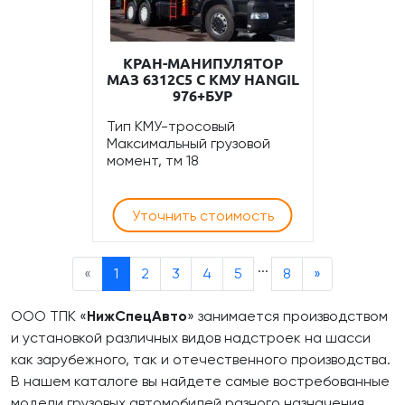
КРАН-МАНИПУЛЯТОР
МАЗ 6312С5 С КМУ HANGIL
976+БУР
Тип КМУ-тросовый
Максимальный грузовой
момент, тм 18
Уточнить стоимость
...
«
1
2
3
4
5
8
»
ООО ТПК «
НижСпецАвто
» занимается производством
и установкой различных видов надстроек на шасси
как зарубежного, так и отечественного производства.
В нашем каталоге вы найдете самые востребованные
модели грузовых автомобилей разного назначения.