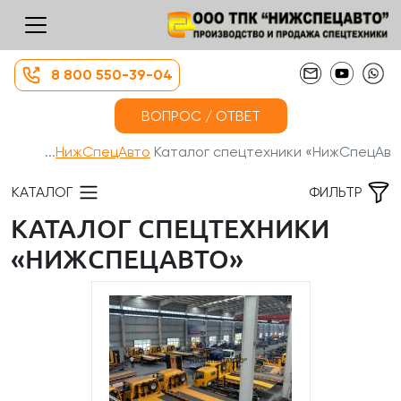
8 800 550-39-04
ВОПРОС / ОТВЕТ
НижСпецАвто
Каталог спецтехники «НижСпецАв...
КАТАЛОГ
ФИЛЬТР
КАТАЛОГ СПЕЦТЕХНИКИ
«НИЖСПЕЦАВТО»