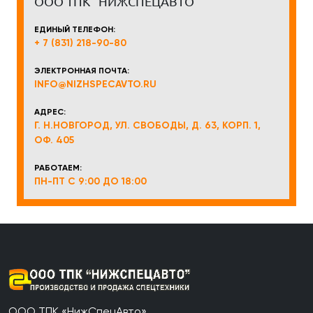
ООО ТПК "НИЖСПЕЦАВТО"
ЕДИНЫЙ ТЕЛЕФОН:
+ 7 (831) 218-90-80
ЭЛЕКТРОННАЯ ПОЧТА:
INFO@NIZHSPECAVTO.RU
АДРЕС:
Г. Н.НОВГОРОД, УЛ. СВОБОДЫ, Д. 63, КОРП. 1,
ОФ. 405
РАБОТАЕМ:
ПН-ПТ С 9:00 ДО 18:00
ООО ТПК «НижСпецАвто»