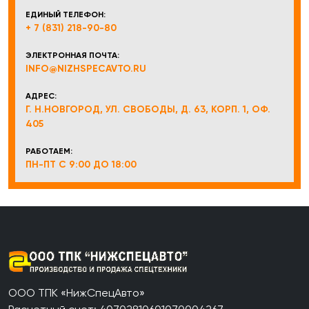
ЕДИНЫЙ ТЕЛЕФОН:
+ 7 (831) 218-90-80
ЭЛЕКТРОННАЯ ПОЧТА:
INFO@NIZHSPECAVTO.RU
АДРЕС:
Г. Н.НОВГОРОД, УЛ. СВОБОДЫ, Д. 63, КОРП. 1, ОФ.
405
РАБОТАЕМ:
ПН-ПТ С 9:00 ДО 18:00
ООО ТПК «НижСпецАвто»