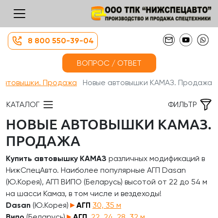
8 800 550-39-04
ВОПРОС / ОТВЕТ
автовышки. Продажа
Новые автовышки КАМАЗ. Продажа
КАТАЛОГ
ФИЛЬТР
НОВЫЕ АВТОВЫШКИ КАМАЗ.
ПРОДАЖА
Купить автовышку КАМАЗ
различных модификаций в
НижСпецАвто. Наиболее популярные АГП Dasan
(Ю.Корея), АГП ВИПО (Беларусь) высотой от 22 до 54 м
на шасси Камаз, в том числе и вездеходы!
Dasan
(Ю.Корея)
►
АГП
30, 35 м
Випо
(Беларусь)
►
АГП
22, 24, 28, 32 м