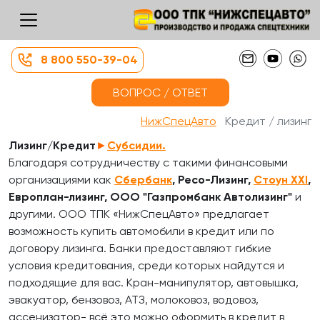
8 800 550-39-04
ВОПРОС / ОТВЕТ
НижСпецАвто
Кредит / лизинг
Лизинг/Кредит
►
Субсидии.
Благодаря сотрудничеству с такими финансовыми
организациями как
Сбербанк
, Ресо-Лизинг,
Стоун XXI
,
Европлан-лизинг, ООО "Газпромбанк Автолизинг"
и
другими. ООО ТПК «НижСпецАвто» предлагает
возможность купить автомобили в кредит или по
договору лизинга. Банки предоставляют гибкие
условия кредитования, среди которых найдутся и
подходящие для вас. Кран-манипулятор, автовышка,
эвакуатор, бензовоз, АТЗ, молоковоз, водовоз,
ассенизатор- всё это можно оформить в кредит в