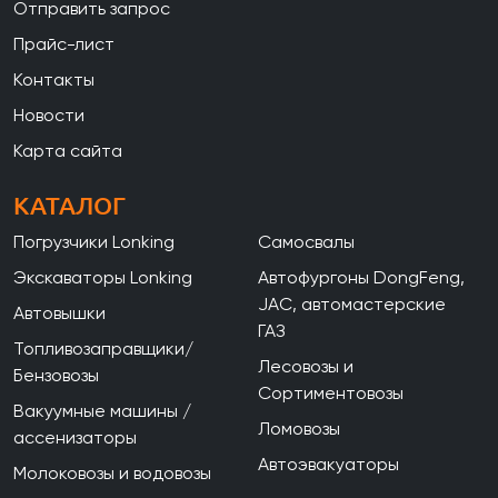
Отправить запрос
Прайс-лист
Контакты
Новости
Карта сайта
КАТАЛОГ
Погрузчики Lonking
Самосвалы
Экскаваторы Lonking
Автофургоны DongFeng,
JAC, автомастерские
Автовышки
ГАЗ
Топливозаправщики/
Лесовозы и
Бензовозы
Сортиментовозы
Вакуумные машины /
Ломовозы
ассенизаторы
Автоэвакуаторы
Молоковозы и водовозы