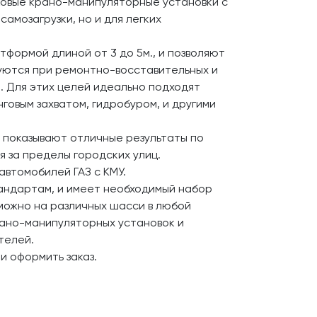
овые крано-манипуляторные установки с
самозагрузки, но и для легких
формой длиной от 3 до 5м., и позволяют
ьзуются при ремонтно-восставительных и
. Для этих целей идеально подходят
говым захватом, гидробуром, и другими
 показывают отличные результаты по
 за пределы городских улиц.
автомобилей ГАЗ с КМУ.
тандартам, и имеет необходимый набор
зможно на различных шасси в любой
ано-манипуляторных установок и
телей.
 оформить заказ.