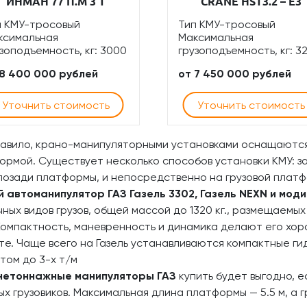
ИНМАН 77 П.М 3 Т
CRANE HST3.2 – E3
п КМУ-тросовый
Тип КМУ-тросовый
ксимальная
Максимальная
зоподъемность, кг: 3000
грузоподъемность, кг: 3
 8 400 000 рублей
от 7 450 000 рублей
Уточнить стоимость
Уточнить стоимость
равило, крано-манипуляторными установками оснащаются
ормой. Существует несколько способов установки КМУ: з
позади платформы, и непосредственно на грузовой платф
й автоманипулятор ГАЗ Газель 3302, Газель NEXN и мод
чных видов грузов, общей массой до 1320 кг., размещаемы
 Компактность, маневренность и динамика делают его хо
те. Чаще всего на Газель устанавливаются компактные ги
том до 3-х т/м
етоннажные манипуляторы ГАЗ
купить будет выгодно, 
ых грузовиков. Максимальная длина платформы — 5.5 м, а 