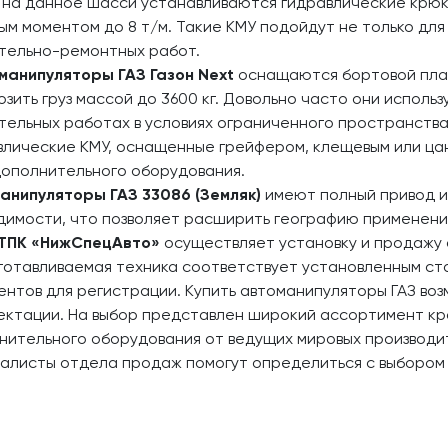
 на данное шасси устанавливаются гидравлические крюк
ым моментом до 8 т/м. Такие КМУ подойдут не только для 
тельно-ремонтных работ.
манипуляторы ГАЗ Газон Next
оснащаются бортовой плат
озить груз массой до 3600 кг. Довольно часто они испол
тельных работах в условиях ограниченного пространства
влические КМУ, оснащенные грейфером, клещевым или цан
дополнительного оборудования.
анипуляторы ГАЗ 33086 (Земляк)
имеют полный привод и
димости, что позволяет расширить географию применения
ТПК «НижСпецАвто»
осуществляет установку и продажу 
зготавливаемая техника соответствует установленным с
ентов для регистрации. Купить автоманипуляторы ГАЗ во
ектации. На выбор представлен широкий ассортимент кр
нительного оборудования от ведущих мировых производи
алисты отдела продаж помогут определиться с выбором и