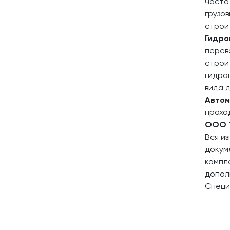
часто
грузов
строи
Гидро
перев
строи
гидра
вида 
Автом
прохо
ООО 
Вся и
докум
компл
допол
Специ