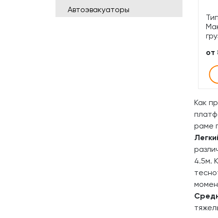
Автоэвакуаторы
Ти
Ма
гру
от
Как п
платф
раме 
Легки
разли
4.5м.
тесно
момен
Средн
тяжел