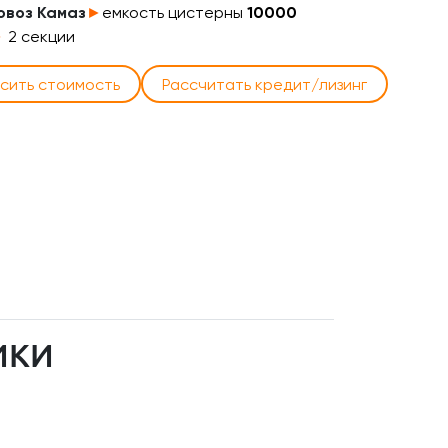
овоз Камаз
►
емкость цистерны
10000
►
2 секции
сить стоимость
Рассчитать кредит/лизинг
ИКИ