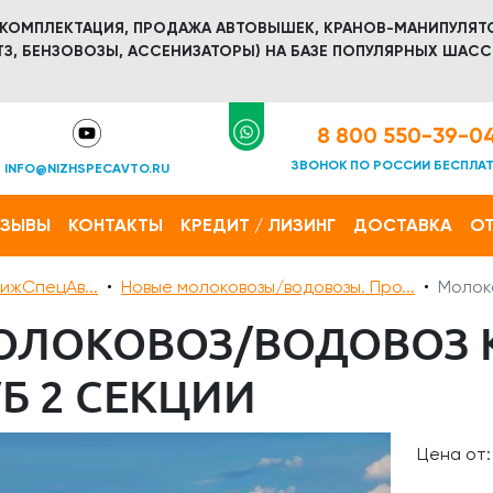
 КОМПЛЕКТАЦИЯ, ПРОДАЖА АВТОВЫШЕК, КРАНОВ-МАНИПУЛЯТ
З, БЕНЗОВОЗЫ, АССЕНИЗАТОРЫ) НА БАЗЕ ПОПУЛЯРНЫХ ШАСС
8 800 550-39-0
ЗВОНОК ПО РОССИИ БЕСПЛА
INFO@NIZHSPECAVTO.RU
ТЗЫВЫ
КОНТАКТЫ
КРЕДИТ / ЛИЗИНГ
ДОСТАВКА
ОТ
ижСпецАв...
Новые молоковозы/водовозы. Про...
Молоко
ОЛОКОВОЗ/ВОДОВОЗ К
Б 2 СЕКЦИИ
Цена от