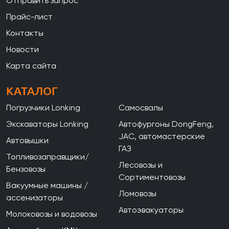
Отправить запрос
Прайс-лист
Контакты
Новости
Карта сайта
КАТАЛОГ
Погрузчики Lonking
Самосвалы
Экскаваторы Lonking
Автофургоны DongFeng,
JAC, автомастерские
Автовышки
ГАЗ
Топливозаправщики/
Лесовозы и
Бензовозы
Сортиментовозы
Вакуумные машины /
Ломовозы
ассенизаторы
Автоэвакуаторы
Молоковозы и водовозы