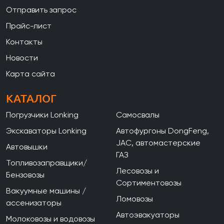
Отправить запрос
Прайс-лист
Контакты
Новости
Карта сайта
КАТАЛОГ
Погрузчики Lonking
Самосвалы
Экскаваторы Lonking
Автофургоны DongFeng,
JAC, автомастерские
Автовышки
ГАЗ
Топливозаправщики/
Лесовозы и
Бензовозы
Сортиментовозы
Вакуумные машины /
Ломовозы
ассенизаторы
Автоэвакуаторы
Молоковозы и водовозы