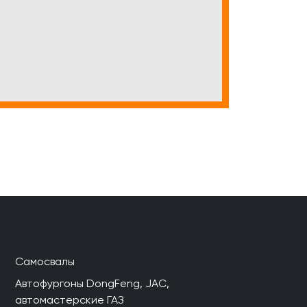
Самосвалы
Автофургоны DongFeng, JAC,
автомастерские ГАЗ