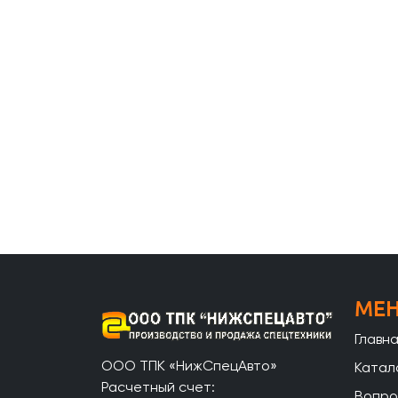
МЕ
Главн
ООО ТПК «НижСпецАвто»
Катал
Расчетный счет:
Вопро