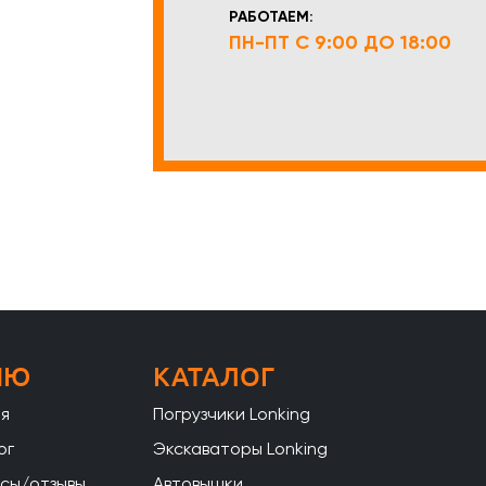
РАБОТАЕМ:
ПН-ПТ С 9:00 ДО 18:00
НЮ
КАТАЛОГ
ая
Погрузчики Lonking
ог
Экскаваторы Lonking
сы/отзывы
Автовышки