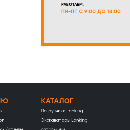
РАБОТАЕМ:
ПН-ПТ С 9:00 ДО 18:00
НЮ
КАТАЛОГ
ая
Погрузчики Lonking
ог
Экскаваторы Lonking
сы/отзывы
Автовышки