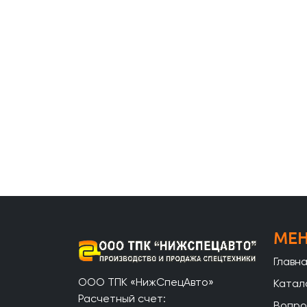
МЕ
Главн
ООО ТПК «НижСпецАвто»
Катал
Расчетный счет:
Вопро