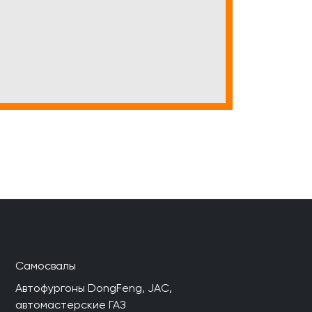
Самосвалы
Автофургоны DongFeng, JAC,
автомастерские ГАЗ