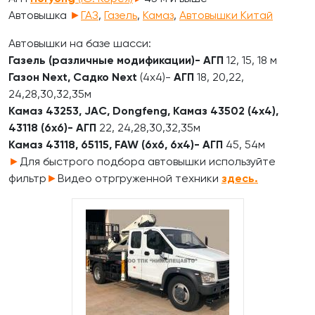
Автовышка
►
ГАЗ
,
Газель
,
Камаз
,
Автовышки Китай
Автовышки на базе шасси:
Газель (различные модификации)-
АГП
12, 15, 18 м
Газон Next, Садко Next
(4х4)-
АГП
18, 20,22,
24,28,30,32,35м
Камаз 43253, JAC, Dongfeng, Камаз 43502 (4х4),
43118 (6х6)-
АГП
22, 24,28,30,32,35м
Камаз 43118, 65115, FAW (6х6, 6х4)-
АГП
45, 54м
►
Для быстрого подбора автовышки используйте
фильтр
►
Видео отргруженной техники
здесь.