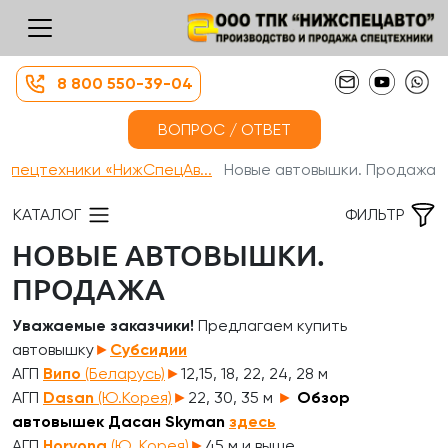
8 800 550-39-04
ВОПРОС / ОТВЕТ
 спецтехники «НижСпецАв...
Новые автовышки. Продажа
КАТАЛОГ
ФИЛЬТР
НОВЫЕ АВТОВЫШКИ.
ПРОДАЖА
Уважаемые заказчики!
Предлагаем купить
автовышку
►
Субсидии
АГП
Випо
(Беларусь)
►
12,15, 18, 22, 24, 28 м
АГП
Dasan
(Ю.Корея)
►
22, 30, 35 м
►
Обзор
автовышек Дасан Skyman
здесь
АГП
Horyong
(Ю. Корея)
►
45 м и выше