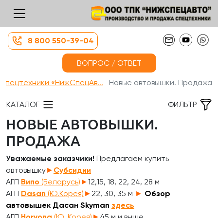
8 800 550-39-04
ВОПРОС / ОТВЕТ
 спецтехники «НижСпецАв...
Новые автовышки. Продажа
КАТАЛОГ
ФИЛЬТР
НОВЫЕ АВТОВЫШКИ.
ПРОДАЖА
Уважаемые заказчики!
Предлагаем купить
автовышку
►
Субсидии
АГП
Випо
(Беларусь)
►
12,15, 18, 22, 24, 28 м
АГП
Dasan
(Ю.Корея)
►
22, 30, 35 м
►
Обзор
автовышек Дасан Skyman
здесь
АГП
Horyong
(Ю. Корея)
►
45 м и выше