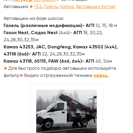
Автовышка
►
ГАЗ
,
Газель
,
Камаз
,
Автовышки Китай
Автовышки на базе шасси:
Газель (различные модификации)-
АГП
12, 15, 18 м
Газон Next, Садко Next
(4х4)-
АГП
18, 20,22,
24,28,30,32,35м
Камаз 43253, JAC, Dongfeng, Камаз 43502 (4х4),
43118 (6х6)-
АГП
22, 24,28,30,32,35м
Камаз 43118, 65115, FAW (6х6, 6х4)-
АГП
45, 54м
►
Для быстрого подбора автовышки используйте
фильтр
►
Видео отргруженной техники
здесь.