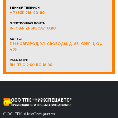
ЕДИНЫЙ ТЕЛЕФОН:
+ 7 (831) 218-90-80
ЭЛЕКТРОННАЯ ПОЧТА:
INFO@NIZHSPECAVTO.RU
АДРЕС:
Г. Н.НОВГОРОД, УЛ. СВОБОДЫ, Д. 63, КОРП. 1, ОФ.
405
РАБОТАЕМ:
ПН-ПТ С 9:00 ДО 18:00
ООО ТПК «НижСпецАвто»