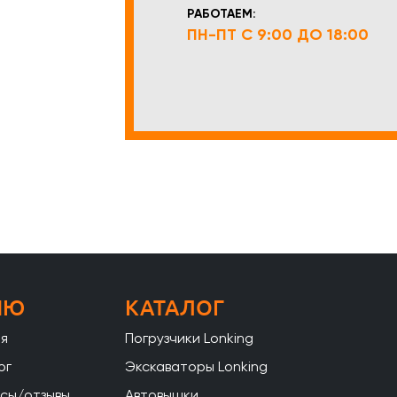
РАБОТАЕМ:
ПН-ПТ С 9:00 ДО 18:00
НЮ
КАТАЛОГ
ая
Погрузчики Lonking
ог
Экскаваторы Lonking
сы/отзывы
Автовышки