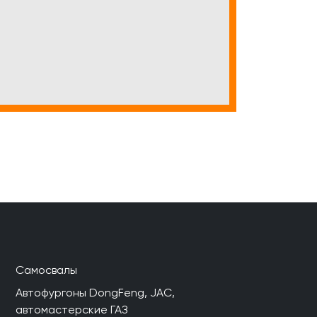
Самосвалы
Автофургоны DongFeng, JAC,
автомастерские ГАЗ