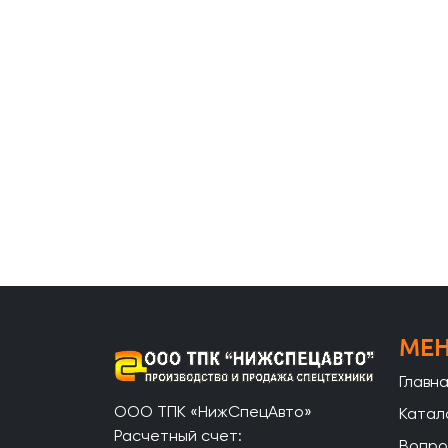
МЕ
Главн
ООО ТПК «НижСпецАвто»
Катал
Расчетный счет:
Вопро