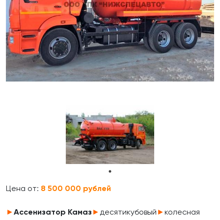
Цена от:
8 500 000 рублей
►
Ассенизатор Камаз
►
десятикубовый
►
колесная