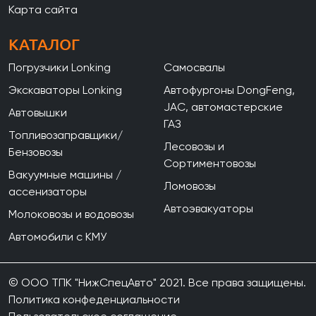
Карта сайта
КАТАЛОГ
Погрузчики Lonking
Самосвалы
Экскаваторы Lonking
Автофургоны DongFeng,
JAC, автомастерские
Автовышки
ГАЗ
Топливозаправщики/
Лесовозы и
Бензовозы
Сортиментовозы
Вакуумные машины /
Ломовозы
ассенизаторы
Автоэвакуаторы
Молоковозы и водовозы
Автомобили с КМУ
© ООО ТПК "НижСпецАвто" 2021. Все права защищены.
Политика конфеденциальности