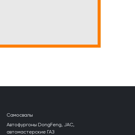
Самосвалы
Автофургоны DongFeng, JAC,
автомастерские ГАЗ