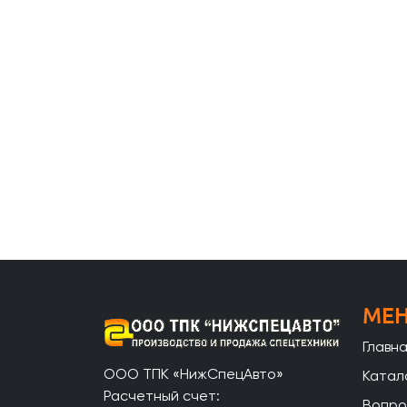
МЕ
Главн
ООО ТПК «НижСпецАвто»
Катал
Расчетный счет:
Вопро