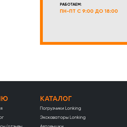
РАБОТАЕМ:
ПН-ПТ С 9:00 ДО 18:00
НЮ
КАТАЛОГ
ая
Погрузчики Lonking
ог
Экскаваторы Lonking
сы/отзывы
Автовышки