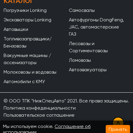
КАТАЛОГ
Погрузчики Lonking
Самосвалы
Экскаваторы Lonking
Автофургоны DongFeng,
JAC, автомастерские
Автовышки
ГАЗ
Топливозаправщики/
Лесовозы и
Бензовозы
Сортиментовозы
Вакуумные машины /
Ломовозы
ассенизаторы
Автоэвакуаторы
Молоковозы и водовозы
Автомобили с КМУ
© ООО ТПК "НижСпецАвто" 2021. Все права защищены.
Политика конфеденциальности
Пользовательское соглашение
Мы используем cookie.
Соглашение об
Принять
использовании