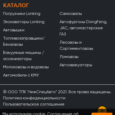
КАТАЛОГ
Погрузчики Lonking
Самосвалы
Экскаваторы Lonking
Автофургоны DongFeng,
JAC, автомастерские
Автовышки
ГАЗ
Топливозаправщики/
Лесовозы и
Бензовозы
Сортиментовозы
Вакуумные машины /
Ломовозы
ассенизаторы
Автоэвакуаторы
Молоковозы и водовозы
Автомобили с КМУ
© ООО ТПК "НижСпецАвто" 2021. Все права защищены.
Политика конфеденциальности
Пользовательское соглашение
Мы используем cookie.
Соглашение об