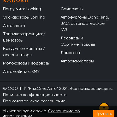
КАТАЛОГ
Погрузчики Lonking
Самосвалы
Экскаваторы Lonking
Автофургоны DongFeng,
JAC, автомастерские
Автовышки
ГАЗ
Топливозаправщики/
Лесовозы и
Бензовозы
Сортиментовозы
Вакуумные машины /
Ломовозы
ассенизаторы
Автоэвакуаторы
Молоковозы и водовозы
Автомобили с КМУ
© ООО ТПК "НижСпецАвто" 2021. Все права защищены.
Политика конфеденциальности
Пользовательское соглашение
Мы используем cookie.
Соглашение об
Принять
использовании