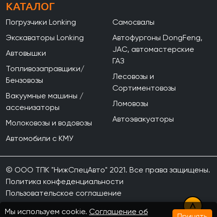
КАТАЛОГ
Погрузчики Lonking
Самосвалы
Экскаваторы Lonking
Автофургоны DongFeng,
JAC, автомастерские
Автовышки
ГАЗ
Топливозаправщики/
Лесовозы и
Бензовозы
Сортиментовозы
Вакуумные машины /
Ломовозы
ассенизаторы
Автоэвакуаторы
Молоковозы и водовозы
Автомобили с КМУ
© ООО ТПК "НижСпецАвто" 2021. Все права защищены.
Политика конфеденциальности
Пользовательское соглашение
Мы используем cookie.
Соглашение об
Принять