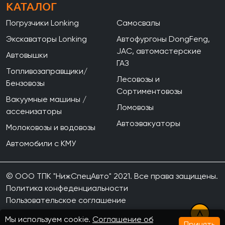
КАТАЛОГ
Погрузчики Lonking
Самосвалы
Экскаваторы Lonking
Автофургоны DongFeng,
JAC, автомастерские
Автовышки
ГАЗ
Топливозаправщики/
Лесовозы и
Бензовозы
Сортиментовозы
Вакуумные машины /
Ломовозы
ассенизаторы
Автоэвакуаторы
Молоковозы и водовозы
Автомобили с КМУ
© ООО ТПК "НижСпецАвто" 2021. Все права защищены.
Политика конфеденциальности
Пользовательское соглашение
Мы используем cookie.
Соглашение об
Принять