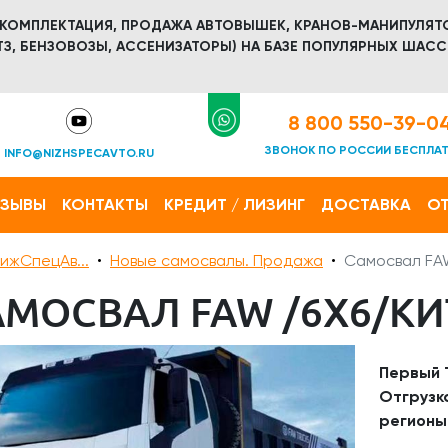
 КОМПЛЕКТАЦИЯ, ПРОДАЖА АВТОВЫШЕК, КРАНОВ-МАНИПУЛЯТ
З, БЕНЗОВОЗЫ, АССЕНИЗАТОРЫ) НА БАЗЕ ПОПУЛЯРНЫХ ШАСС
8 800 550-39-0
ЗВОНОК ПО РОССИИ БЕСПЛА
INFO@NIZHSPECAVTO.RU
ТЗЫВЫ
КОНТАКТЫ
КРЕДИТ / ЛИЗИНГ
ДОСТАВКА
ОТ
ижСпецАв...
Новые самосвалы. Продажа
Самосвал FA
АМОСВАЛ FAW /6Х6/К
Первый Т
Отгрузк
регионы