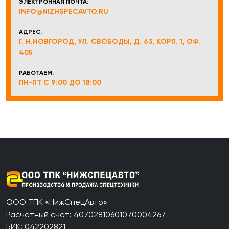
ЭЛЕКТРОННАЯ ПОЧТА:
INFO@NIZHSPECAVTO.RU
АДРЕС:
Г. Н.НОВГОРОД, УЛ. СВОБОДЫ, Д. 63, КОРП. 1, ОФ.
405
РАБОТАЕМ:
ПН-ПТ С 9:00 ДО 18:00
ООО ТПК «НижСпецАвто»
Расчетный счет: 40702810601070004267
БИК: 042202821