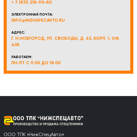
+ 7 (831) 218-90-80
ЭЛЕКТРОННАЯ ПОЧТА:
INFO@NIZHSPECAVTO.RU
АДРЕС:
Г. Н.НОВГОРОД, УЛ. СВОБОДЫ, Д. 63, КОРП. 1, ОФ.
405
РАБОТАЕМ:
ПН-ПТ С 9:00 ДО 18:00
ООО ТПК «НижСпецАвто»