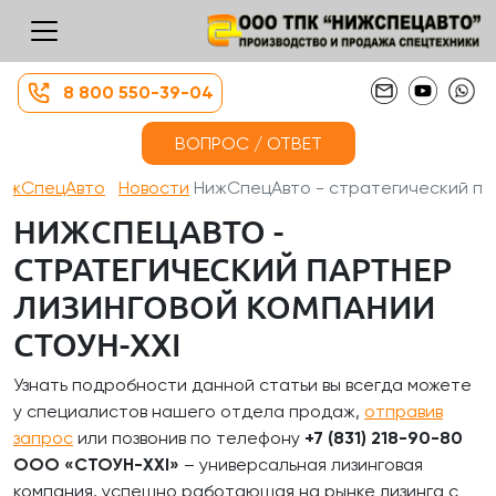
8 800 550-39-04
ВОПРОС / ОТВЕТ
ижСпецАвто
Новости
НижСпецАвто - стратегический п...
НИЖСПЕЦАВТО -
СТРАТЕГИЧЕСКИЙ ПАРТНЕР
ЛИЗИНГОВОЙ КОМПАНИИ
СТОУН-XXI
Узнать подробности данной статьи вы всегда можете
у специалистов нашего отдела продаж,
отправив
запрос
или позвонив по телефону
+7 (831) 218-90-80
ООО «СТОУН-XXI»
– универсальная лизинговая
компания, успешно работающая на рынке лизинга с