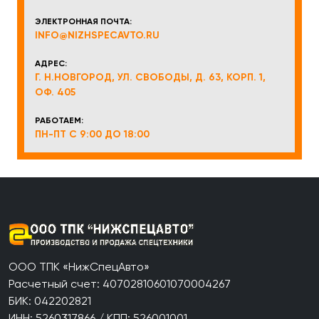
ЭЛЕКТРОННАЯ ПОЧТА:
INFO@NIZHSPECAVTO.RU
АДРЕС:
Г. Н.НОВГОРОД, УЛ. СВОБОДЫ, Д. 63, КОРП. 1,
ОФ. 405
РАБОТАЕМ:
ПН-ПТ С 9:00 ДО 18:00
ООО ТПК «НижСпецАвто»
Расчетный счет: 40702810601070004267
БИК: 042202821
ИНН: 5260317866 / КПП: 526001001