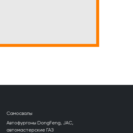
Самосвалы
Автофургоны DongFeng, JAC,
автомастерские ГАЗ