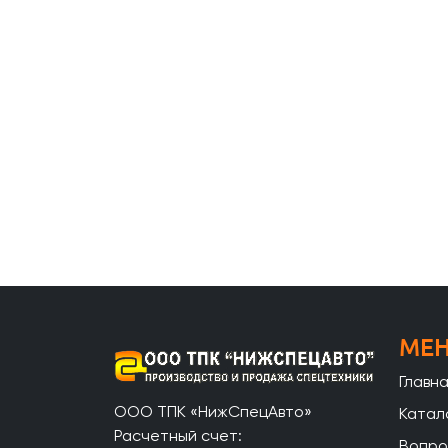
МЕ
Главн
ООО ТПК «НижСпецАвто»
Катал
Расчетный счет:
Вопро