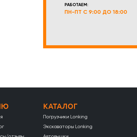
РАБОТАЕМ:
ПН-ПТ С 9:00 ДО 18:00
НЮ
КАТАЛОГ
ая
Погрузчики Lonking
ог
Экскаваторы Lonking
сы/отзывы
Автовышки