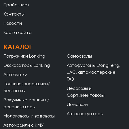
Прайс-лист
Контакты
Новости
Карта сайта
КАТАЛОГ
Погрузчики Lonking
Самосвалы
Экскаваторы Lonking
Автофургоны DongFeng,
JAC, автомастерские
Автовышки
ГАЗ
Топливозаправщики/
Лесовозы и
Бензовозы
Сортиментовозы
Вакуумные машины /
Ломовозы
ассенизаторы
Автоэвакуаторы
Молоковозы и водовозы
Автомобили с КМУ