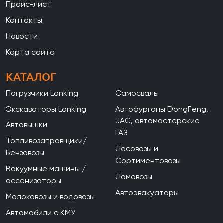
Прайс-лист
Контакты
Новости
Карта сайта
КАТАЛОГ
Погрузчики Lonking
Самосвалы
Экскаваторы Lonking
Автофургоны DongFeng,
JAC, автомастерские
Автовышки
ГАЗ
Топливозаправщики/
Лесовозы и
Бензовозы
Сортиментовозы
Вакуумные машины /
Ломовозы
ассенизаторы
Автоэвакуаторы
Молоковозы и водовозы
Автомобили с КМУ