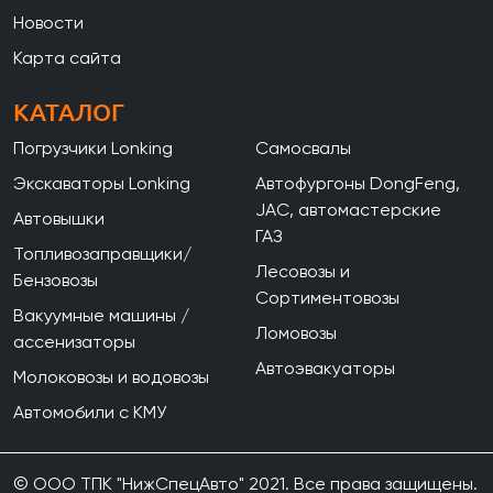
Новости
Карта сайта
КАТАЛОГ
Погрузчики Lonking
Самосвалы
Экскаваторы Lonking
Автофургоны DongFeng,
JAC, автомастерские
Автовышки
ГАЗ
Топливозаправщики/
Лесовозы и
Бензовозы
Сортиментовозы
Вакуумные машины /
Ломовозы
ассенизаторы
Автоэвакуаторы
Молоковозы и водовозы
Автомобили с КМУ
© ООО ТПК "НижСпецАвто" 2021. Все права защищены.