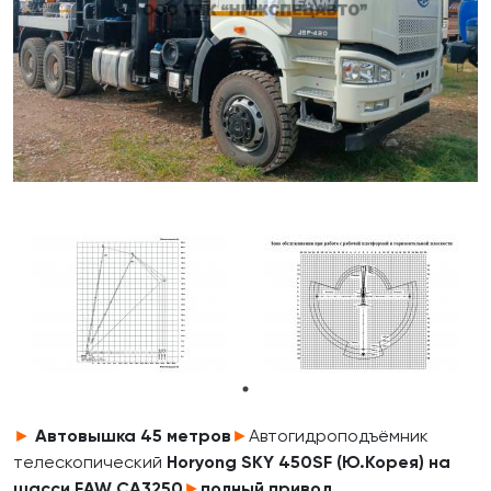
►
Автовышка
45
метров
►
Автогидроподъёмник
телескопический
Horyong SKY 450SF (Ю.Корея) на
шасси FAW CA3250
►
полный привод