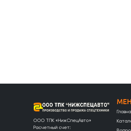
МЕ
Главн
ООО ТПК «НижСпецАвто»
Катал
Расчетный счет:
Вопро