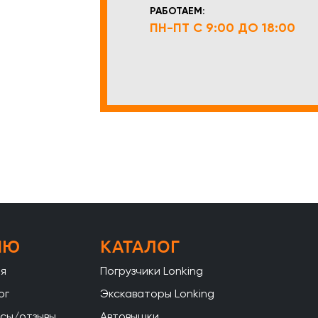
РАБОТАЕМ:
ПН-ПТ С 9:00 ДО 18:00
НЮ
КАТАЛОГ
ая
Погрузчики Lonking
ог
Экскаваторы Lonking
сы/отзывы
Автовышки