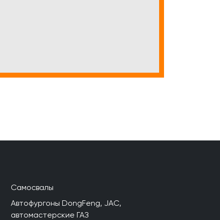
Самосвалы
Автофургоны DongFeng, JAC,
автомастерские ГАЗ