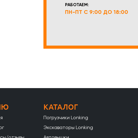
РАБОТАЕМ:
ПН-ПТ С 9:00 ДО 18:00
НЮ
КАТАЛОГ
ая
Погрузчики Lonking
ог
Экскаваторы Lonking
сы/отзывы
Автовышки