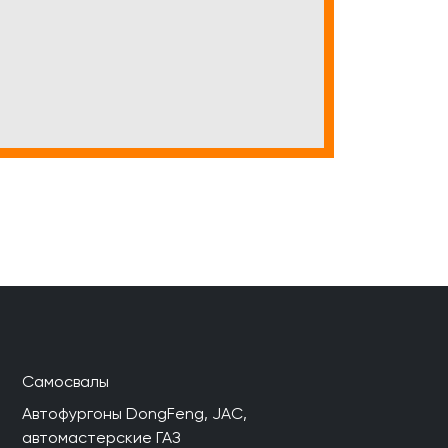
Самосвалы
Автофургоны DongFeng, JAC,
автомастерские ГАЗ