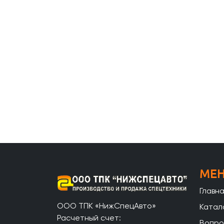
МЕ
Главн
ООО ТПК «НижСпецАвто»
Катал
Расчетный счет:
Вопро