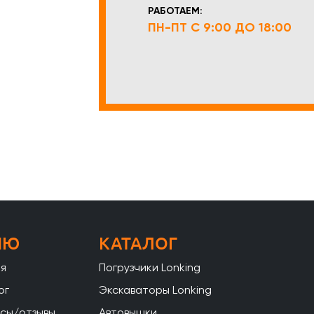
РАБОТАЕМ:
ПН-ПТ С 9:00 ДО 18:00
НЮ
КАТАЛОГ
ая
Погрузчики Lonking
ог
Экскаваторы Lonking
сы/отзывы
Автовышки