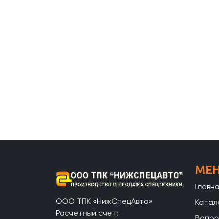
МЕ
Главн
ООО ТПК «НижСпецАвто»
Катал
Расчетный счет:
Вопро