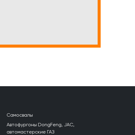
Самосвалы
Автофургоны DongFeng, JAC,
автомастерские ГАЗ