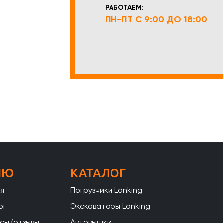
РАБОТАЕМ:
ПН-ПТ С 9:00 ДО 18:00
НЮ
КАТАЛОГ
ая
Погрузчики Lonking
ог
Экскаваторы Lonking
сы/отзывы
Автовышки