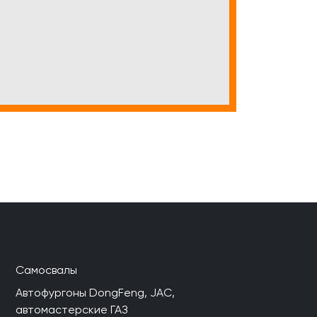
Самосвалы
Автофургоны DongFeng, JAC,
автомастерские ГАЗ