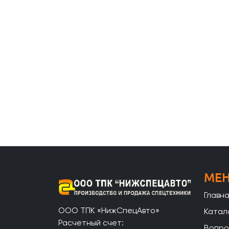
МЕ
Главн
ООО ТПК «НижСпецАвто»
Катал
Расчетный счет:
Вопро