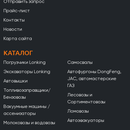
Отправить запрос
Прайс-лист
Контакты
Новости
Карта сайта
КАТАЛОГ
Погрузчики Lonking
Самосвалы
Экскаваторы Lonking
Автофургоны DongFeng,
JAC, автомастерские
Автовышки
ГАЗ
Топливозаправщики/
Лесовозы и
Бензовозы
Сортиментовозы
Вакуумные машины /
Ломовозы
ассенизаторы
Автоэвакуаторы
Молоковозы и водовозы