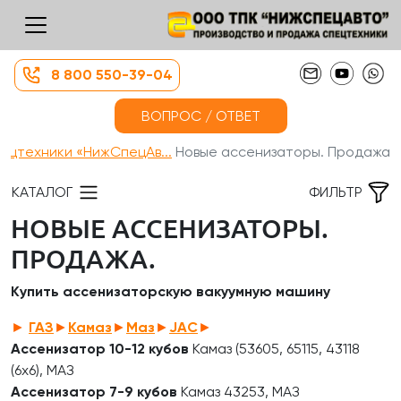
8 800 550-39-04
ВОПРОС / ОТВЕТ
ецтехники «НижСпецАв...
Новые ассенизаторы. Продажа.
КАТАЛОГ
ФИЛЬТР
НОВЫЕ АССЕНИЗАТОРЫ.
ПРОДАЖА.
Купить
ассенизаторскую вакуумную
машину
►
ГАЗ
►
Камаз
►
Маз
►
JAC
►
Ассенизатор 10-12 кубов
Камаз (53605, 65115, 43118
(6х6), МАЗ
Ассенизатор 7-9 кубов
Камаз 43253, МАЗ