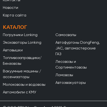
Новости
Карта сайта
КАТАЛОГ
Погрузчики Lonking
Самосвалы
Экскаваторы Lonking
Автофургоны DongFeng,
JAC, автомастерские
Автовышки
ГАЗ
Топливозаправщики/
Лесовозы и
Бензовозы
Сортиментовозы
Вакуумные машины /
Ломовозы
ассенизаторы
Автоэвакуаторы
Молоковозы и водовозы
Автомобили с КМУ