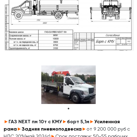
►
ГАЗ NEXT пм 10т c КМУ
►
борт 5,1м
►
Усиленная
рама
►
Задняя пневмоподвеска
►
от 9 200 000 руб с
НДС 20%(май 2024г)
►
Срок поставки: 50-55 рабочих