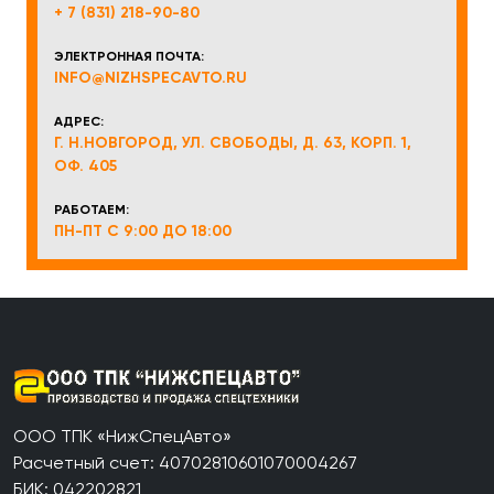
+ 7 (831) 218-90-80
ЭЛЕКТРОННАЯ ПОЧТА:
INFO@NIZHSPECAVTO.RU
АДРЕС:
Г. Н.НОВГОРОД, УЛ. СВОБОДЫ, Д. 63, КОРП. 1,
ОФ. 405
РАБОТАЕМ:
ПН-ПТ С 9:00 ДО 18:00
ООО ТПК «НижСпецАвто»
Расчетный счет: 40702810601070004267
БИК: 042202821