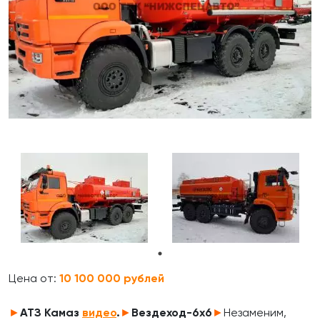
Цена от:
10 100 000 рублей
►
АТЗ Камаз
видео
.
►
Вездеход-6х6
►
Незаменим,