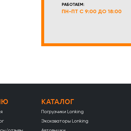
РАБОТАЕМ:
ПН-ПТ С 9:00 ДО 18:00
НЮ
КАТАЛОГ
ая
Погрузчики Lonking
ог
Экскаваторы Lonking
сы/отзывы
Автовышки