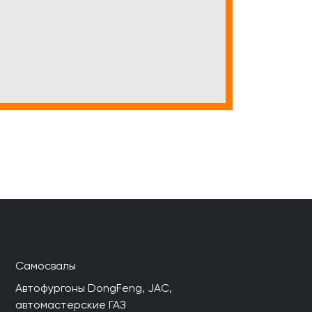
Самосвалы
Автофургоны DongFeng, JAC,
автомастерские ГАЗ