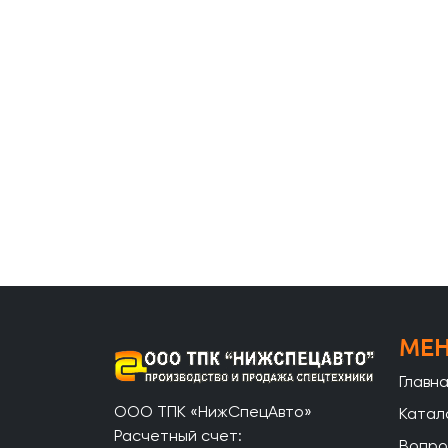
МЕ
Главн
ООО ТПК «НижСпецАвто»
Катал
Расчетный счет:
Вопро