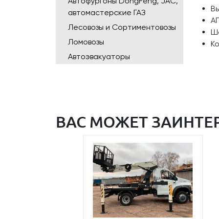
Автофургоны DongFeng, JAC,
Вы
автомастерские ГАЗ
АГ
Лесовозы и Сортиментовозы
Ша
Ломовозы
К
Автоэвакуаторы
ВАС МОЖЕТ ЗАИНТЕ