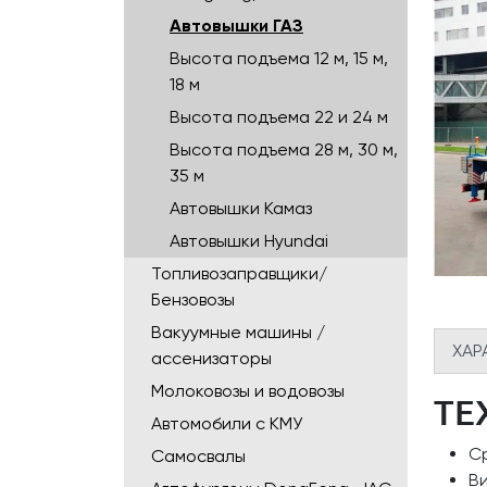
Автовышки ГАЗ
Высота подъема 12 м, 15 м,
18 м
Высота подъема 22 и 24 м
Высота подъема 28 м, 30 м,
35 м
Автовышки Камаз
Автовышки Hyundai
Топливозаправщики/
Бензовозы
Вакуумные машины /
ХАР
ассенизаторы
Молоковозы и водовозы
ТЕ
Автомобили с КМУ
Ср
Самосвалы
В