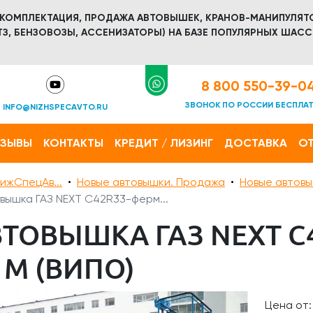
 КОМПЛЕКТАЦИЯ, ПРОДАЖА АВТОВЫШЕК, КРАНОВ-МАНИПУЛЯТ
З, БЕНЗОВОЗЫ, АССЕНИЗАТОРЫ) НА БАЗЕ ПОПУЛЯРНЫХ ШАСС
8 800 550-39-0
ЗВОНОК ПО РОССИИ БЕСПЛА
INFO@NIZHSPECAVTO.RU
ТЗЫВЫ
КОНТАКТЫ
КРЕДИТ / ЛИЗИНГ
ДОСТАВКА
ОТ
ижСпецАв...
Новые автовышки. Продажа
Новые автовы
вышка ГАЗ NEXT С42R33-ферм...
ТОВЫШКА ГАЗ NEXT С
 М (ВИПО)
Цена от