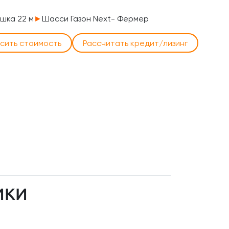
шка 22 м
►
Шасси Газон Next- Фермер
сить стоимость
Рассчитать кредит/лизинг
ИКИ