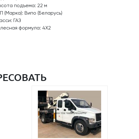
сота подъема: 22 м
П (Марка): Випо (Беларусь)
сси: ГАЗ
олесная формула: 4Х2
РЕСОВАТЬ