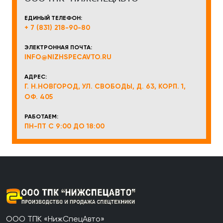
ЕДИНЫЙ ТЕЛЕФОН:
+ 7 (831) 218-90-80
ЭЛЕКТРОННАЯ ПОЧТА:
INFO@NIZHSPECAVTO.RU
АДРЕС:
Г. Н.НОВГОРОД, УЛ. СВОБОДЫ, Д. 63, КОРП. 1,
ОФ. 405
РАБОТАЕМ:
ПН-ПТ С 9:00 ДО 18:00
ООО ТПК «НижСпецАвто»