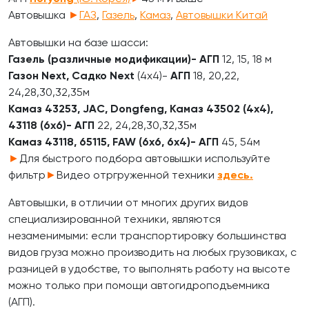
Автовышка
►
ГАЗ
,
Газель
,
Камаз
,
Автовышки Китай
Автовышки на базе шасси:
Газель (различные модификации)-
АГП
12, 15, 18 м
Газон Next, Садко Next
(4х4)-
АГП
18, 20,22,
24,28,30,32,35м
Камаз 43253, JAC, Dongfeng, Камаз 43502 (4х4),
43118 (6х6)-
АГП
22, 24,28,30,32,35м
Камаз 43118, 65115, FAW (6х6, 6х4)-
АГП
45, 54м
►
Для быстрого подбора автовышки используйте
фильтр
►
Видео отргруженной техники
здесь.
Автовышки, в отличии от многих других видов
специализированной техники, являются
незаменимыми: если транспортировку большинства
видов груза можно производить на любых грузовиках, с
разницей в удобстве, то выполнять работу на высоте
можно только при помощи автогидроподъемника
(АГП).