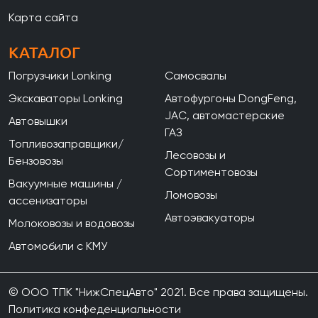
Карта сайта
КАТАЛОГ
Погрузчики Lonking
Самосвалы
Экскаваторы Lonking
Автофургоны DongFeng,
JAC, автомастерские
Автовышки
ГАЗ
Топливозаправщики/
Лесовозы и
Бензовозы
Сортиментовозы
Вакуумные машины /
Ломовозы
ассенизаторы
Автоэвакуаторы
Молоковозы и водовозы
Автомобили с КМУ
© ООО ТПК "НижСпецАвто" 2021. Все права защищены.
Политика конфеденциальности