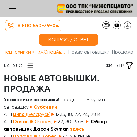
8 800 550-39-04
ВОПРОС / ОТВЕТ
 спецтехники «НижСпецАв...
Новые автовышки. Продажа
КАТАЛОГ
ФИЛЬТР
НОВЫЕ АВТОВЫШКИ.
ПРОДАЖА
Уважаемые заказчики!
Предлагаем купить
автовышку
►
Субсидии
АГП
Випо
(Беларусь)
►
12,15, 18, 22, 24, 28 м
АГП
Dasan
(Ю.Корея)
►
22, 30, 35 м
►
Обзор
автовышек Дасан Skyman
здесь
АГП
Horyong
(Ю. Корея)
►
45 м и выше