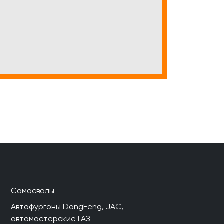
Самосвалы
Автофургоны DongFeng, JAC,
автомастерские ГАЗ