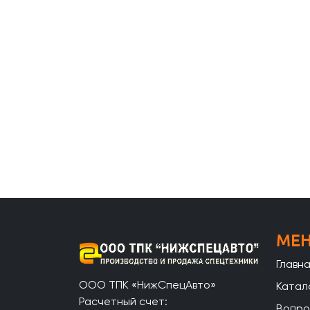
МЕ
Главн
ООО ТПК «НижСпецАвто»
Катал
Расчетный счет:
Вопро