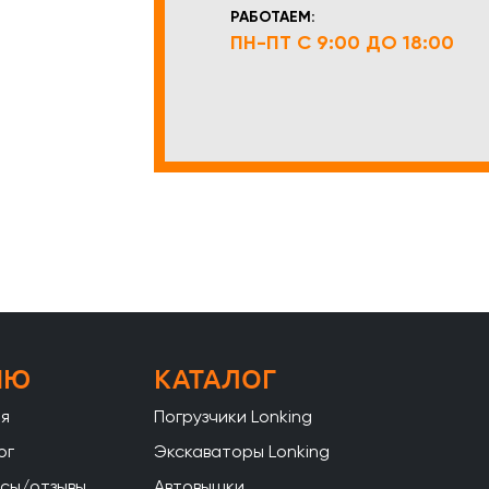
РАБОТАЕМ:
ПН-ПТ С 9:00 ДО 18:00
НЮ
КАТАЛОГ
ая
Погрузчики Lonking
ог
Экскаваторы Lonking
сы/отзывы
Автовышки