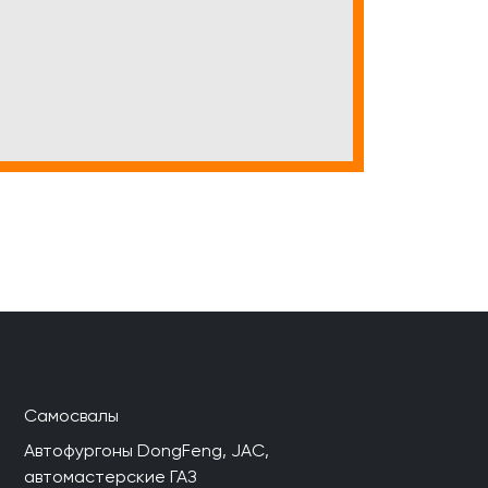
Самосвалы
Автофургоны DongFeng, JAC,
автомастерские ГАЗ