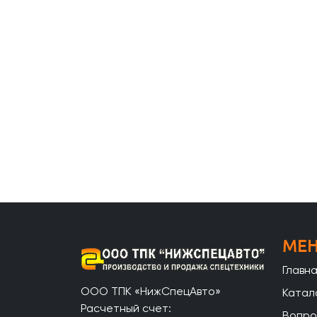
МЕ
Главн
ООО ТПК «НижСпецАвто»
Катал
Расчетный счет:
Вопро