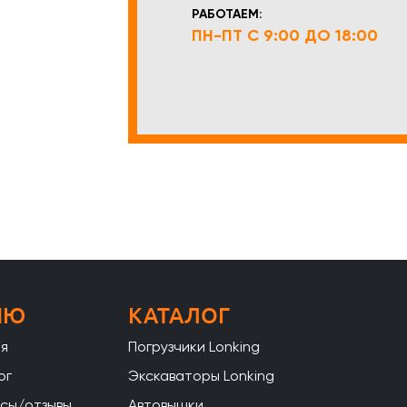
РАБОТАЕМ:
ПН-ПТ С 9:00 ДО 18:00
НЮ
КАТАЛОГ
ая
Погрузчики Lonking
ог
Экскаваторы Lonking
сы/отзывы
Автовышки