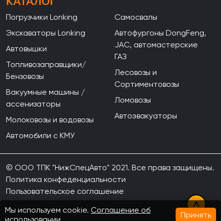
КАТАЛОГ
Погрузчики Lonking
Самосвалы
Экскаваторы Lonking
Автофургоны DongFeng,
JAC, автомастерские
Автовышки
ГАЗ
Топливозаправщики/
Лесовозы и
Бензовозы
Сортиментовозы
Вакуумные машины /
Ломовозы
ассенизаторы
Автоэвакуаторы
Молоковозы и водовозы
Автомобили с КМУ
© ООО ТПК "НижСпецАвто" 2021. Все права защищены.
Политика конфеденциальности
Пользовательское соглашение
Мы используем cookie.
Соглашение об
Принять
использовании