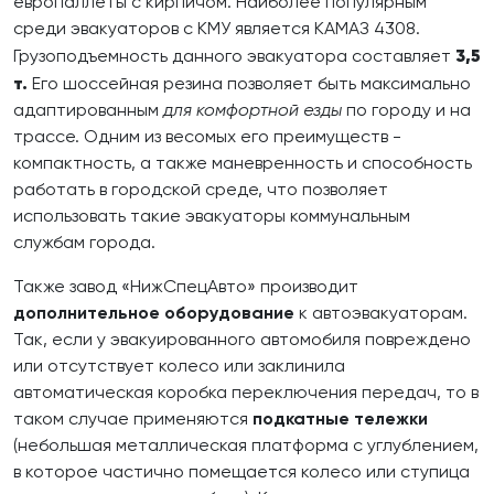
европаллеты с кирпичом. Наиболее популярным
среди эвакуаторов с КМУ является КАМАЗ 4308.
3,5
Грузоподъемность данного эвакуатора составляет
т.
Его шоссейная резина позволяет быть максимально
адаптированным
для комфортной езды
по городу и на
трассе. Одним из весомых его преимуществ -
компактность, а также маневренность и способность
работать в городской среде, что позволяет
использовать такие эвакуаторы коммунальным
службам города.
Также завод «НижСпецАвто» производит
дополнительное оборудование
к автоэвакуаторам.
Так, если у эвакуированного автомобиля повреждено
или отсутствует колесо или заклинила
автоматическая коробка переключения передач, то в
таком случае применяются
подкатные тележки
(небольшая металлическая платформа с углублением,
в которое частично помещается колесо или ступица