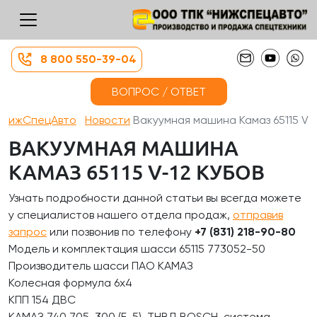
8 800 550-39-04
ВОПРОС / ОТВЕТ
НижСпецАвто
Новости
Вакуумная машина Камаз 65115 V...
ВАКУУМНАЯ МАШИНА
КАМАЗ 65115 V-12 КУБОВ
Узнать подробности данной статьи вы всегда можете
у специалистов нашего отдела продаж,
отправив
запрос
или позвонив по телефону
+7 (831) 218-90-80
Модель и комплектация шасси 65115 773052-50
Производитель шасси ПАО КАМАЗ
Колесная формула 6х4
КПП 154 ДВС
КАМАЗ 740.705-300 (Е-5), ТНВД BOSCH, система