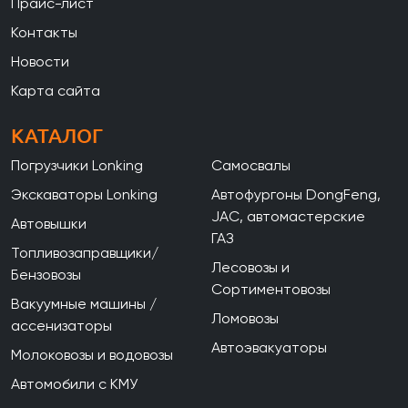
Прайс-лист
Контакты
Новости
Карта сайта
КАТАЛОГ
Погрузчики Lonking
Самосвалы
Экскаваторы Lonking
Автофургоны DongFeng,
JAC, автомастерские
Автовышки
ГАЗ
Топливозаправщики/
Лесовозы и
Бензовозы
Сортиментовозы
Вакуумные машины /
Ломовозы
ассенизаторы
Автоэвакуаторы
Молоковозы и водовозы
Автомобили с КМУ