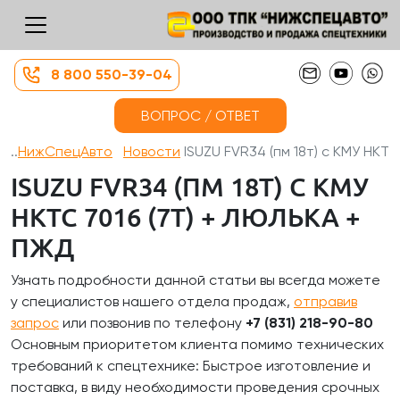
8 800 550-39-04
ВОПРОС / ОТВЕТ
НижСпецАвто
Новости
ISUZU FVR34 (пм 18т) с КМУ HKT...
ISUZU FVR34 (ПМ 18Т) С КМУ
HKTC 7016 (7Т) + ЛЮЛЬКА +
ПЖД
Узнать подробности данной статьи вы всегда можете
у специалистов нашего отдела продаж,
отправив
запрос
или позвонив по телефону
+7 (831) 218-90-80
Основным приоритетом клиента помимо технических
требований к спецтехнике: Быстрое изготовление и
поставка, в виду необходимости проведения срочных